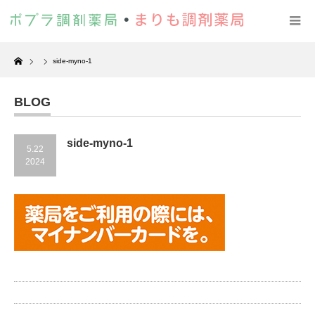
Home
side-myno-1
BLOG
side-myno-1
5.22
2024